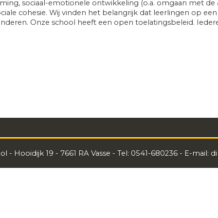
orming, sociaal-emotionele ontwikkeling (o.a. omgaan met de
ociale cohesie. Wij vinden het belangrijk dat leerlingen op e
nderen. Onze school heeft een open toelatingsbeleid. Ieder
l - Hooidijk 19 - 7661 RA Vasse - Tel: 0541-680236 - E-mail: d