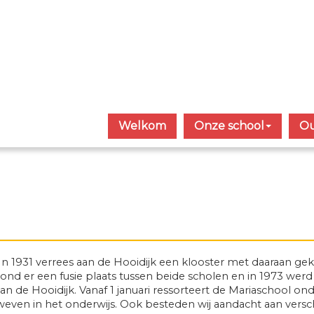
Welkom
Onze school
Ou
 In 1931 verrees aan de Hooidijk een klooster met daaraan g
ond er een fusie plaats tussen beide scholen en in 1973 wer
 de Hooidijk. Vanaf 1 januari ressorteert de Mariaschool on
weven in het onderwijs. Ook besteden wij aandacht aan versch